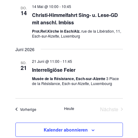
a
t
i
e
14 Mai @ 10:00
-
10:45
DO.
n
u
14
Christi-Himmelfahrt Sing- u. Lese-GD
c
s
m
mit anschl. Imbiss
h
t
w
Prot.Ref.Kirche in Esch/Alz.
rue de la Libération, 11,
t
a
ä
Esch-sur-Alzette, Luxemburg
e
h
l
l
n
Juni 2026
t
e
u
-
21 Juni @ 11:00
-
11:45
SO.
n
n
N
21
Interreligiöse Feier
.
g
a
Musée de la Résistance, Esch-sur-Alzette
3 Place
A
v
de la Résistance, Esch-sur-Alzette, Luxembourg
n
i
s
g
i
Heute
Nächste
Veranstaltungen
a
Vorherige
c
Veranstaltun
t
h
t
i
Kalender abonnieren
e
o