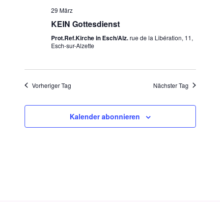
a
t
i
29 März
n
u
KEIN Gottesdienst
c
s
m
h
Prot.Ref.Kirche in Esch/Alz.
rue de la Libération, 11,
t
w
Esch-sur-Alzette
t
a
ä
e
h
l
l
n
t
Vorheriger Tag
Nächster Tag
e
u
-
n
n
N
.
g
Kalender abonnieren
a
A
v
n
i
s
g
i
a
c
t
h
t
i
e
o