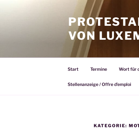
Zum
Inhalt
PROTESTA
springen
VON LUXE
Start
Termine
Wort für 
Stellenanzeige / Offre d’emploi
KATEGORIE:
MOT