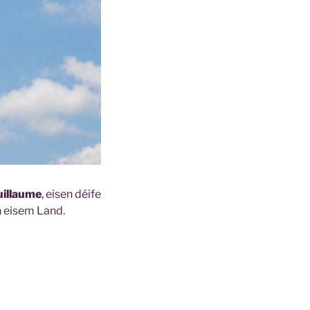
uillaume
, eisen déife
n eisem Land.