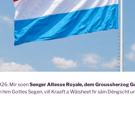
026: Mir soen
Senger Altesse Royale, dem Groussherzog G
him Gottes Segen, vill Kraaft a Wäisheet fir säin Déngscht u