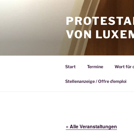
Zum
Inhalt
PROTESTA
springen
VON LUXE
Start
Termine
Wort für 
Stellenanzeige / Offre d’emploi
« Alle Veranstaltungen