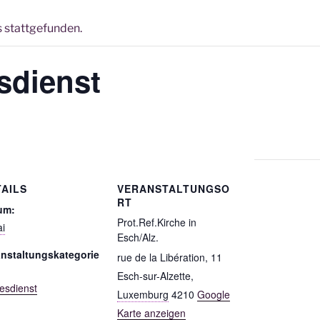
s stattgefunden.
sdienst
TAILS
VERANSTALTUNGSO
RT
um:
Prot.Ref.Kirche in
i
Esch/Alz.
anstaltungskategorie
rue de la Libération, 11
Esch-sur-Alzette
,
esdienst
Luxemburg
4210
Google
Karte anzeigen