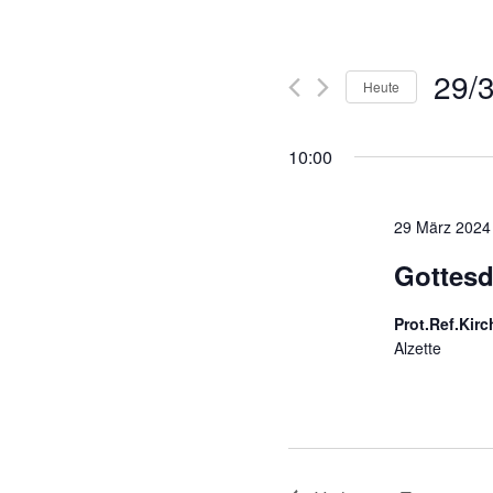
29/
Heute
D
a
10:00
t
u
m
29 März 2024
w
Gottesd
ä
h
Prot.Ref.Kirc
l
Alzette
e
n
.