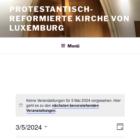
Zum
PROTESTANTISCH-
Inhalt
REFORMIERTE KIRCHE VON
springen
LUXEMBURG
Menü
Keine Veranstaltungen für 3 Mai 2024 vorgesehen. Hier
geht es zu den
nächsten bevorstehenden
Veranstaltungen
.
3/5/2024
A
V
T
e
n
a
D