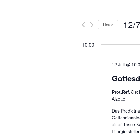
12/
Heute
D
a
10:00
t
u
m
12 Juli @ 10:
w
Gottesd
ä
h
Prot.Ref.Kirc
l
Alzette
e
n
Das Predigtna
.
Gottesdienstb
einer Tasse K
Liturgie stell