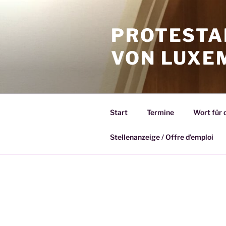
Zum
Inhalt
PROTESTA
springen
VON LUXE
Start
Termine
Wort für 
Stellenanzeige / Offre d’emploi