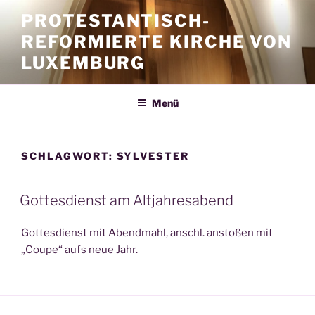
Zum
PROTESTANTISCH-
Inhalt
REFORMIERTE KIRCHE VON
springen
LUXEMBURG
Menü
SCHLAGWORT:
SYLVESTER
Gottesdienst am Altjahresabend
Gottesdienst mit Abendmahl, anschl. anstoßen mit
„Coupe“ aufs neue Jahr.