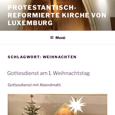
Zum
PROTESTANTISCH-
Inhalt
REFORMIERTE KIRCHE VON
springen
LUXEMBURG
Menü
SCHLAGWORT:
WEIHNACHTEN
Gottesdienst am 1. Weihnachtstag
Gottesdienst mit Abendmahl.