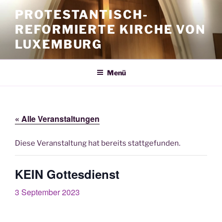
Zum
PROTESTANTISCH-
Inhalt
REFORMIERTE KIRCHE VON
springen
LUXEMBURG
Menü
« Alle Veranstaltungen
Diese Veranstaltung hat bereits stattgefunden.
KEIN Gottesdienst
3 September 2023