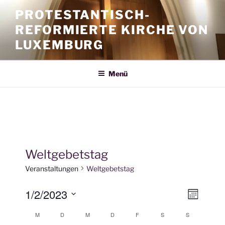
Zum
PROTESTANTISCH-
Inhalt
REFORMIERTE KIRCHE VON
springen
LUXEMBURG
Menü
Weltgebetstag
Veranstaltungen
Weltgebetstag
1/2/2023
A
V
M
e
n
o
D
M
D
M
D
F
S
S
K
n
r
a
s
a