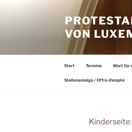
Zum
Inhalt
PROTESTA
springen
VON LUXE
Start
Termine
Wort für 
Stellenanzeige / Offre d’emploi
Kinderseite