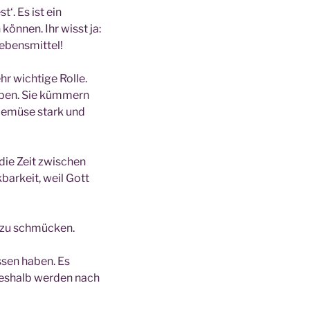
‘. Es ist ein
können. Ihr wisst ja:
Lebensmittel!
hr wichtige Rolle.
ieben. Sie kümmern
 Gemüse stark und
 die Zeit zwischen
arkeit, weil Gott
e zu schmücken.
ssen haben. Es
 Deshalb werden nach