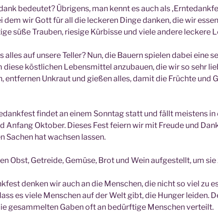
dank bedeutet? Übrigens, man kennt es auch als ‚Erntedankfest
 dem wir Gott für all die leckeren Dinge danken, die wir essen 
tige süße Trauben, riesige Kürbisse und viele andere leckere 
lles auf unsere Teller? Nun, die Bauern spielen dabei eine se
um diese köstlichen Lebensmittel anzubauen, die wir so sehr l
n, entfernen Unkraut und gießen alles, damit die Früchte und
edankfest findet an einem Sonntag statt und fällt meistens in
Anfang Oktober. Dieses Fest feiern wir mit Freude und Dankb
ren Sachen hat wachsen lassen.
en Obst, Getreide, Gemüse, Brot und Wein aufgestellt, um si
fest denken wir auch an die Menschen, die nicht so viel zu e
 dass es viele Menschen auf der Welt gibt, die Hunger leiden.
ie gesammelten Gaben oft an bedürftige Menschen verteilt.