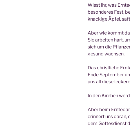
Wisst ihr, was Ernte
besonderes Fest, bei
knackige Äpfel, saf
Aber wie kommt das a
Sie arbeiten hart, 
sich um die Pflanze
gesund wachsen.
Das christliche Ernt
Ende September und 
uns all diese lecke
In den Kirchen werd
Aber beim Erntedank
erinnert uns daran,
dem Gottesdienst d