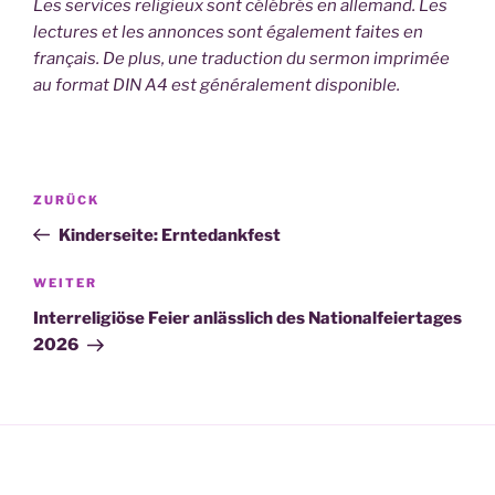
Les services religieux sont célébrés en allemand. Les
lectures et les annonces sont également faites en
français. De plus, une traduction du sermon imprimée
au format DIN A4 est généralement disponible.
Beitragsnavigation
Vorheriger
ZURÜCK
Beitrag
Kinderseite: Erntedankfest
Nächster
WEITER
Beitrag
Interreligiöse Feier anlässlich des Nationalfeiertages
2026